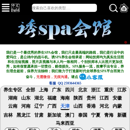
我们是一个最优秀的养生SPA会馆，我们只走最高端的路线，我们是行业中的
爱玛仕，是公鸡中的战斗机。诱SPA养生会馆承诺：网站技师均为真实生活照
和生活短视频，照片及视频与本人均一致相同，个别技师本人比照片更加优
秀，如有假冒愿承担一切责任，赔偿损失。SPA服务一流，按摩手法专业，养
生理念超前，保养方法独特；我们致力于打造新
时代全球养生SPA平台而努力
奋斗，
无需微信，无痕沟通
。请点
客服 QQ 2593644365
养生专区
全部
上海
广东
四川
北京
浙江
重庆
江苏
湖南
山东
湖北
福建
海南
陕西
贵州
江西
安徽
云南
河南
辽宁
广西
天津
山西
香港
河北
内蒙
吉林
黑龙江
甘肃
新加坡
澳门
泰国
宁夏
青海
新疆
马来西亚