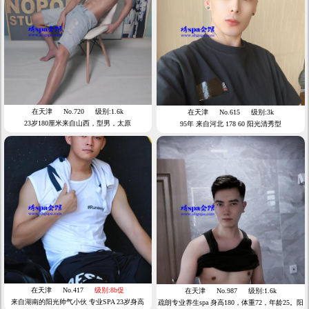
在天津
No.720
级别:1.6k
在天津
No.615
级别:3k
23岁180厘米来自山西，型男，太原
95年 来自河北 178 60 阳光清秀型
在天津
No.417
级别:8b促
在天津
No.987
级别:1.6k
来自湖南的阳光帅气小伙 专业SPA 23岁身高
疏朗专业养生spa 身高180，体重72，年龄25。阳