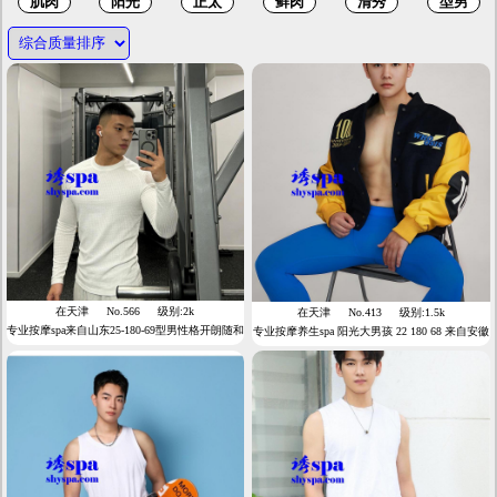
在天津
No.566
级别:2k
在天津
No.413
级别:1.5k
专业按摩spa来自山东25-180-69型男性格开朗随和
专业按摩养生spa 阳光大男孩 22 180 68 来自安徽
专业spa按摩本人性格好 活泼开朗 手法专业。期
性格开朗比较会聊天退役运动员
待与你相遇