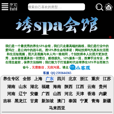
我们是一个最优秀的养生SPA会馆，我们只走最高端的路线，我们是行业中的
爱玛仕，是公鸡中的战斗机。诱SPA养生会馆承诺：网站技师均为真实生活照
和生活短视频，照片及视频与本人均一致相同，个别技师本人比照片更加优
秀，如有假冒愿承担一切责任，赔偿损失。SPA服务一流，按摩手法专业，养
生理念超前，保养方法独特；我们致力于打造新
时代全球养生SPA平台而努力
奋斗，
无需微信，无痕沟通
。请点
客服 QQ 2593644365
养生专区
全部
上海
广东
四川
北京
浙江
重庆
江苏
湖南
山东
湖北
福建
海南
陕西
江西
云南
贵州
河南
辽宁
安徽
广西
山西
河北
天津
香港
内蒙
吉林
黑龙江
甘肃
新加坡
澳门
泰国
宁夏
青海
新疆
马来西亚