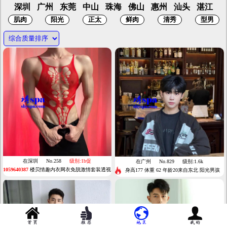
深圳
广州
东莞
中山
珠海
佛山
惠州
汕头
湛江
在深圳
No.258
级别:1b促
在广州
No.829
级别:1.6k
1059640387
楼贝情趣内衣网衣免脱激情套装透视
身高177 体重 62 年龄20来自东北 阳光男孩
性感制服诱惑网衣型男士一件代发